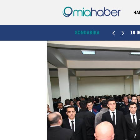
HA
r
10:00
Vali Karakaya, Ahıskalı Türk’lerin taleplerini dinledi:
SONDAKİKA
09:5