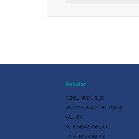
Konular
GENEL MÜDÜRLER
MÜLKİYE BAŞMÜFETTİŞLER
VALİLER
KURUM BAŞKANLARI
DAİRE BAŞKANLARI