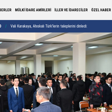
BERLER
MÜLKİ İDARE AMİRLERİ
İLLER VE İDARECİLER
ÖZEL HABER
Or
2
“Kur’an-ı Kerim’in nuruyla gönüllerinizi aydınlattınız”
00:46
de