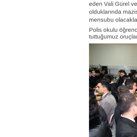
eden Vali Gürel ve
olduklarında mazisi
mensubu olacakları
Polis okulu öğrenc
tuttuğumuz oruçlar