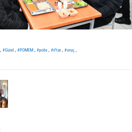
,
,
,
,
,
,
#Gürel
#POMEM
#polis
#iftar
#oruç
i