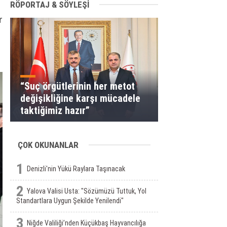
RÖPORTAJ & SÖYLEŞİ
r
“Suç örgütlerinin her metot
değişikliğine karşı mücadele
taktiğimiz hazır”
ÇOK OKUNANLAR
1
Denizli'nin Yükü Raylara Taşınacak
2
Yalova Valisi Usta: "Sözümüzü Tuttuk, Yol
Standartlara Uygun Şekilde Yenilendi"
3
Niğde Valiliği’nden Küçükbaş Hayvancılığa