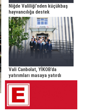
Niğde Valiliği’nden küçükbaş
hayvancılığa destek
Vali Canbolat, YİKOB'da
yatırımları masaya yatırdı