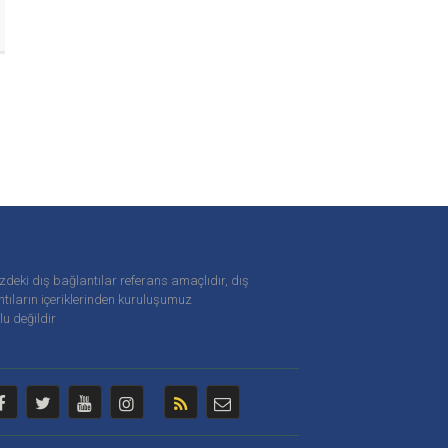
zdeki dış bağlantılar referans amaçlıdır, dış
tıların içeriklerinden
kuruluşumuz
u değildir