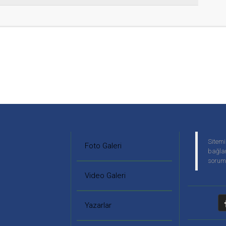
Sitemi
Foto Galeri
bağlan
soruml
Video Galeri
Yazarlar