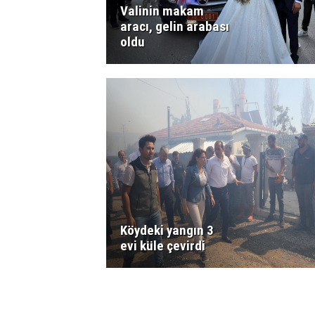
Valinin makam
aracı, gelin arabası
oldu
Köydeki yangın 3
evi küle çevirdi