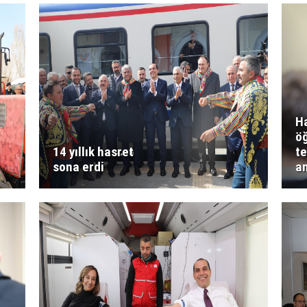
Ha
öğ
14 yıllık hasret
te
sona erdi
an