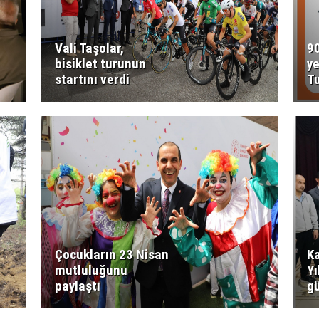
Vali Taşolar,
90
bisiklet turunun
ye
startını verdi
T
Çocukların 23 Nisan
K
mutluluğunu
Yı
paylaştı
g