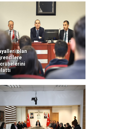
yalleri olan
rencilere
crübelerini
lattı