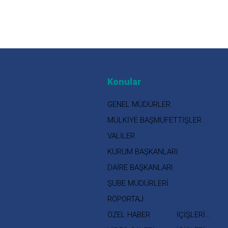
Konular
GENEL MÜDÜRLER
MÜLKİYE BAŞMÜFETTİŞLER
VALİLER
KURUM BAŞKANLARI
DAİRE BAŞKANLARI
ŞUBE MÜDÜRLERİ
RÖPORTAJ
ÖZEL HABER
İÇİŞLERİ
BAKANI