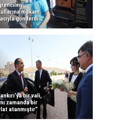
rencileri
kullarına makam
acıyla gönderdi
ankırı’ya bir vali,
ynı zamanda bir
lat atanmıştır”