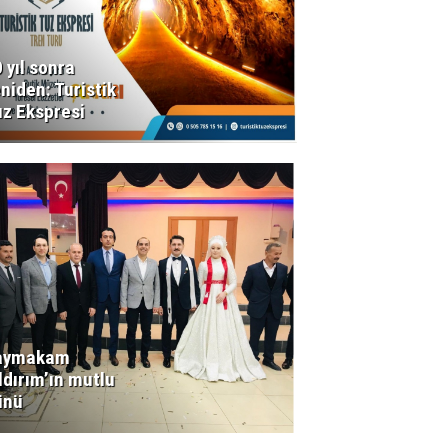
 yıl sonra
niden: Turistik
uz Ekspresi
aymakam
ldırım’ın mutlu
ünü