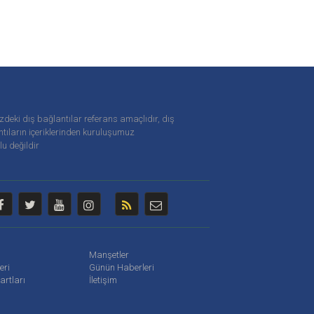
zdeki dış bağlantılar referans amaçlıdır, dış
tıların içeriklerinden
kuruluşumuz
u değildir
Manşetler
leri
Günün Haberleri
artları
İletişim