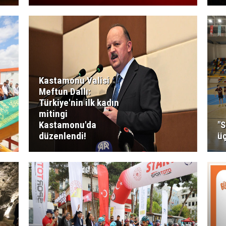
Kastamonu Valisi
Meftun Dallı:
Türkiye'nin ilk kadın
mitingi
Kastamonu'da
"S
düzenlendi!
üç