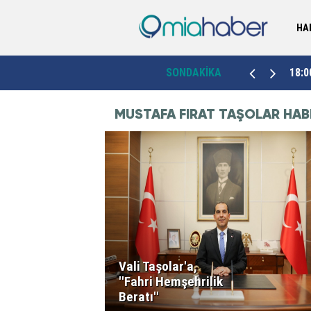
HA
Mersin'de güvenlik kameraları ve metruk binalar
cak
18:00
SONDAKİKA
17:0
gündemde
MUSTAFA FIRAT TAŞOLAR HAB
Vali Taşolar'a,
''Fahri Hemşehrilik
Beratı''