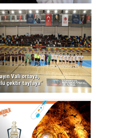
ayın Vali ortaya,
lü çektir tayfaya"