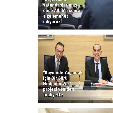
vatandaşlarımızı
önce Allah’a sonra
size emanet
ediyoruz”
“Köyümde Yaşamak
İçin Bir Sürü
Nedenim Var”
projesi yeniden
faaliyette