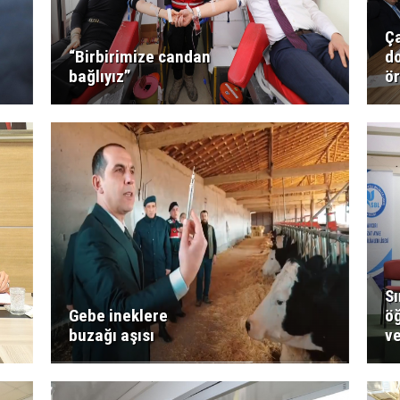
Ça
“Birbirimize candan
do
bağlıyız”
ör
Sı
Gebe ineklere
öğ
buzağı aşısı
ve