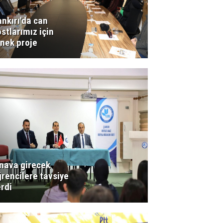
nkırı'da can
stlarımız için
nek proje
nava girecek
rencilere tavsiye
rdi