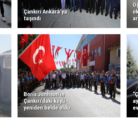
Öğ
Çankırı Ankara’ya
o
taşındı
ar
Boris Jonhson'ın
“Ç
Çankırı'daki köyü
a
yeniden belde oldu
ev