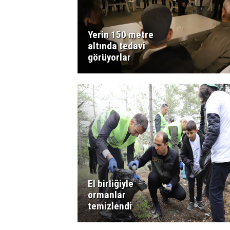
Yerin 150 metre
altında tedavi
görüyorlar
El birliğiyle
ormanlar
temizlendi