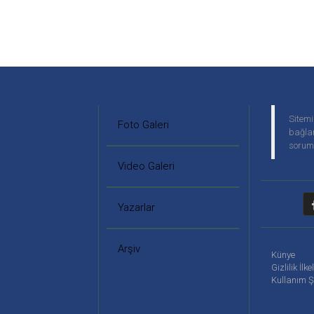
Sitemi
Foto Galeri
bağlan
soruml
Video Galeri
Yazarlar
Arşiv
Künye
Gizlilik İlke
Kullanım Ş