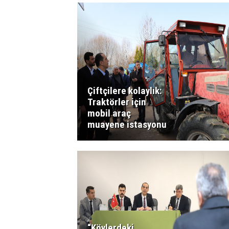
Çiftçilere kolaylık:
Traktörler için
mobil araç
muayene istasyonu
“Köylerdeki