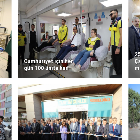
25
Cumhuriyet için her
Ça
gün 100 ünite kan
m