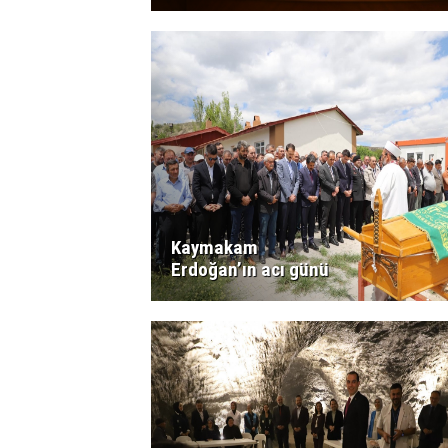
Kaymakam
Erdoğan’ın acı günü