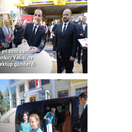
 yıl sonrasının
nkırı Valisi'ne
ektup gönderdi